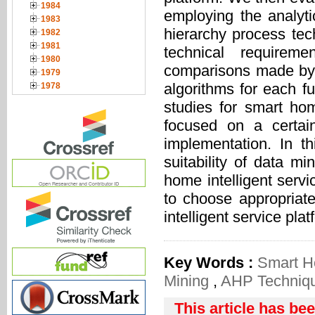
1984
employing the analyti
1983
hierarchy process tec
1982
1981
technical requireme
1980
comparisons made by e
1979
algorithms for each f
1978
studies for smart ho
focused on a certai
implementation. In t
suitability of data m
home intelligent servi
to choose appropriat
intelligent service plat
Key Words :
Smart 
Mining
,
AHP Techniq
This article has be