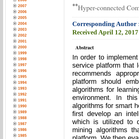
2008
**
Hyper-connected Com
2007
2006
2005
Corresponding Author 
2004
2003
Received
April 12, 201
2002
2001
Abstract
2000
1999
In order to implemen
1998
service platform that 
1997
1996
recommends appropri
1995
platform should emb
1994
algorithms for learni
1993
1992
environment. In this
1991
algorithms for smart h
1990
first develop an int
1989
1988
which is utilized to 
1987
mining algorithms th
1986
1985
platform. We then eval