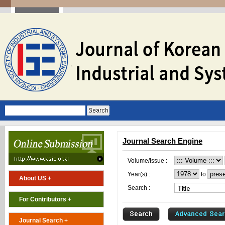
Journal Search Engine
Volume/Issue :
Year(s) :
to
About US +
Search :
For Contributors +
Journal Search +