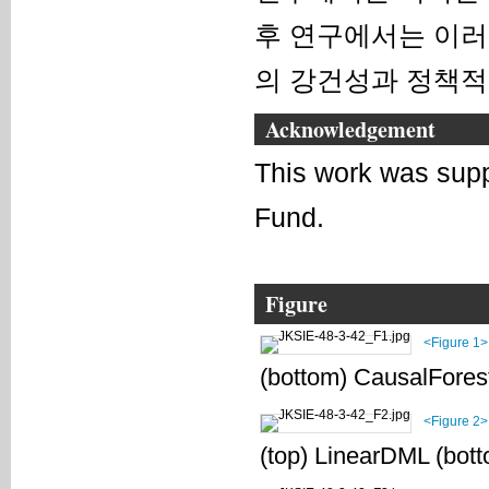
후 연구에서는 이러
의 강건성과 정책적
Acknowledgement
This work was sup
Fund.
Figure
<Figure 1>
(bottom) CausalFore
<Figure 2>
(top) LinearDML (bo