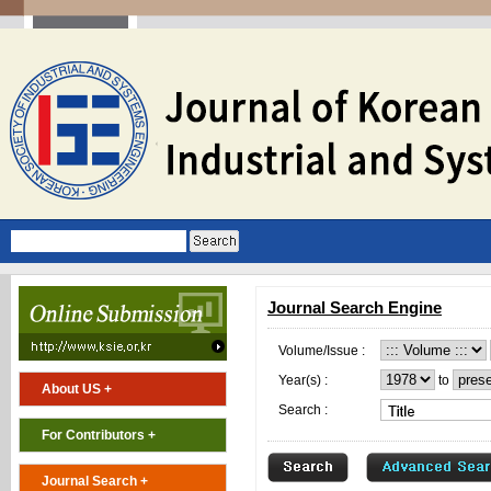
Journal Search Engine
Volume/Issue :
Year(s) :
to
About US +
Search :
For Contributors +
Journal Search +