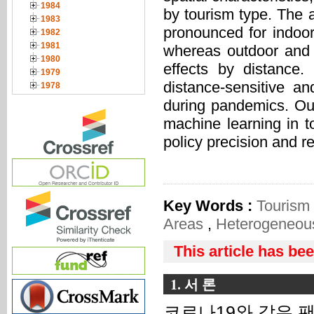
1984
by tourism type. The 
1983
pronounced for indoor 
1982
1981
whereas outdoor and m
1980
effects by distance.
1979
distance-sensitive a
1978
during pandemics. Our 
machine learning in to
policy precision and re
Key Words :
Touris
Areas
,
Heterogeneous
This article has be
1. 서 론
코로나19와 같은 