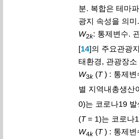
분. 복합은 테마
광지 속성을 의미
W
: 통제변수.
2
k
[
14
]의 주요관광지
태환경, 관광장소 
W
(
T
) : 통제
3
k
별 지역내총생산이
0)는 코로나19 
(
T
= 1)는 코로나
W
(
T
) : 통제
4
k