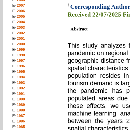
2008
†
Corresponding Author
2007
2006
Received
22/07/2025
Fi
2005
2004
Abstract
2003
2002
2001
This study analyzes 
2000
1999
pandemic on regional 
1998
geographic distance fr
1997
1996
spatial characteristics
1995
population resides in
1994
tourism demand is large
1993
1992
the pandemic has par
1991
populated areas due t
1990
these effects, we u
1989
1988
machine learning, anal
1987
between the years 20
1986
spatial characteristics
1985