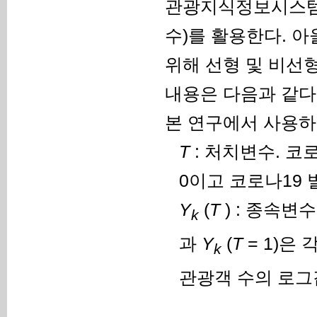
관광지식정보시스템
수)를 활용한다. 
위해 선형 및 비선
내용은 다음과 같다
본 연구에서 사용하
T
: 처치변수. 코
0이고 코로나19
Y
(
T
) : 종속변
k
과
Y
(
T
= 1)은
k
관광객 수의 로그