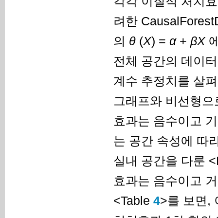
각각 이질적 처치효과
려한 CausalFore
의
θ
(
X
) =
α
+
β
X
에
전체 공간의 데이터를
계수 추정치를 살펴
그래프와 비선형으로
효과는 음수이고 기
는 공간 속성에 따
실내 공간을 다룬 <F
효과는 음수이고 거
<Table
4
>를 보면,