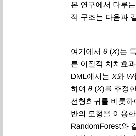
본 연구에서 다루는
적 구조는 다음과 같
여기에서
θ
(
X
)는
른 이질적 처치효과
DML에서는
X
와
W
하여
θ
(
X
)를 추정
선형회귀를 비롯하여 
반의 모형을 이용한다
RandomForest와 