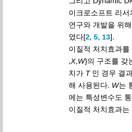
그리고 Dynamic D
이크로소프트 리서치(M
연구와 개발을 위해 
였다[
2
,
5
,
13
].
이질적 처치효과를 
,
X
,
W
}의 구조를 갖
치가
T
인 경우 결
해 사용된다.
W
는 
에는 특성변수도 통
이질적 처치효과는 