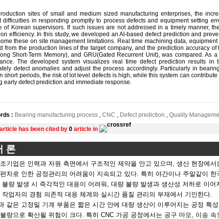
production sites of small and medium sized manufacturing enterprises, the incre
t difficulties in responding promptly to process defects and equipment setting er
 of Korean supervisors. If such issues are not addressed in a timely manner, th
ion efficiency. In this study, we developed an AI-based defect prediction and prev
come these on site management limitations. Real time machining data, equipment i
ed from the production lines of the target company, and the prediction accuracy 
ng Short-Term Memory), and GRU(Gated Recurrent Unit), was compared. As a r
ance. The developed system visualizes real time defect prediction results in
tely detect anomalies and adjust the process accordingly. Particularly in bear
n short periods, the risk of lot level defects is high, while this system can contribu
g early defect prediction and immediate response.
rds :
Bearing manufacturing process
,
CNC
,
Defect prediction
,
Quality Manageme
 article has been cited by
0
article in
서 론
제조기업은 인력과 자원 측면에서 구조적인 제약을 안고 있으며, 생산 현장에서
 편차로 인한 공정관리의 어려움이 지속되고 있다. 특히 야간이나 주말같이 한
 불량 발생 시 즉각적인 대응이 어려워, 대량 불량 발생과 생산성 저하로 이
 작업자의 경험 의존적 대응 체계와 실시간 품질 관리의 부재에서 기인한다.
 같은 고정밀 기계 부품은 짧은 시간 안에 대량 생산이 이루어지는 공정 특성상
불량으로 확산될 위험이 크다. 특히 CNC 가공 공정에서는 공구 마모, 이송 속