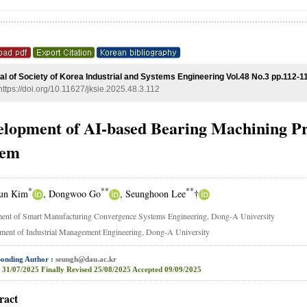
al of Society of Korea Industrial and Systems Engineering Vol.48 No.3 pp.112-1
https://doi.org/10.11627/jksie.2025.48.3.112
elopment of AI-based Bearing Machining Pr
tem
*
**
**
un Kim
, Dongwoo Go
, Seunghoon Lee
†
ent of Smart Manufacturing Convergence Systems Engineering, Dong-A University
ment of Industrial Management Engineering, Dong-A University
onding Author :
seungh@dau.ac.kr
31/07/2025
Finally Revised
25/08/2025
Accepted
09/09/2025
ract