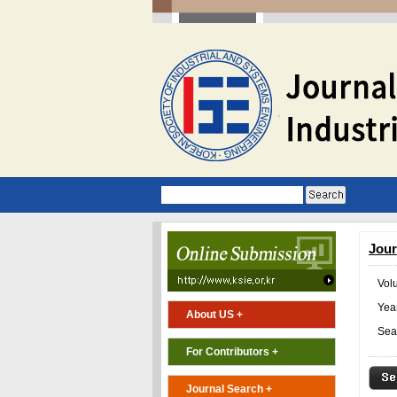
Jour
Vol
Year
About US +
Sea
For Contributors +
Journal Search +