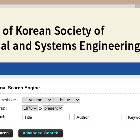
nal Search Engine
ume/Issue :
(s) :
to
rch :