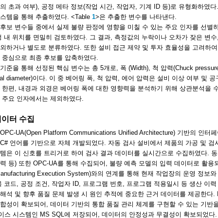
의 초과 여부), 공정 메타 정보(작업 시간, 작업자, 기계 ID 등)로 유형화하였
스템을 통해 추출하였다. <Table
1
>은 추출한 변수를 나타낸다.
후보 변수들 중에서 실제 불량 판정에 영향을 미칠 수 있는 주요 인자를 선별하기 
정 내 위치를 면밀히 검토하였다. 그 결과, 측정값의 누락이나 오차가 잦은 변
외하거나 별도로 분류하였다. 또한 설비 접근 제약 및 투자 효율성을 고려하여
 중심으로 최종 후보를 압축하였다.
준을 통해 선정된 핵심 변수는 총 5개로, 폭 (Width), 척 압력(Chuck pressure), 
ernal diameter)이다. 이 중 베어링 폭, 척 압력, 에어 압력은 설비 이상 여
 한편, 내경과 외경은 베어링 폭에 대한 영향력을 분석하기 위해 상관분석을 수
 주요 인자에서는 제외하였다.
 데이터 수집
PC-UA(Open Platform Communications Unified Architecture
C# 언어를 기반으로 자체 개발되었다. 자동 검사 설비에서 제품의 가공 및 검
템은 이 신호를 트리거로 하여 검사 결과 데이터를 실시간으로 수집하였다. 동시
력 등) 또한 OPC-UA를 통해 수집되어, 불량 예측 모델의 입력 데이터로 활용
Manufacturing Execution System)와의 연계를 통해 현재 작업장의 운영
목 코드, 공정 조건, 작업자 ID, 프로그램 번호, 프로그램 적용일시 등 생산 이
해석 및 향후 품질 문제 발생 시 원인 추적에 중요한 근거 데이터를 제공한다.
합성이 확보되어, 데이터 기반의 통합 품질 관리 체계를 구현할 수 있는 기반
스 시스템인 MS SQL에 저장되어, 데이터의 안정성과 무결성이 확보되었다. 