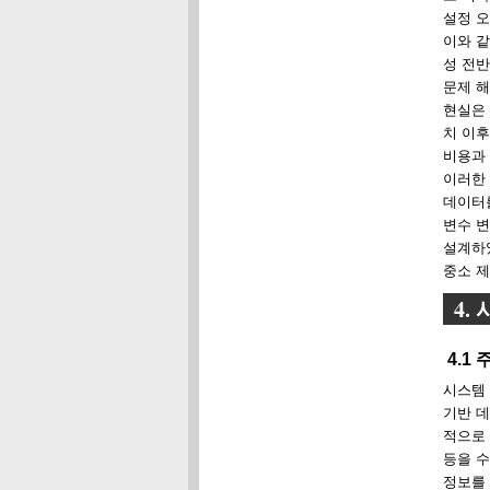
설정 오
이와 같
성 전반
문제 
현실은 
치 이후
비용과
이러한 
데이터를
변수 변
설계하
중소 
4.
4.1
시스템 
기반 데
적으로 
등을 
정보를 