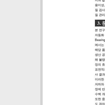
이와 같
용이성,
질 검
질 관리
3.
본 연구
자동화 
Bearin
에서는 
해당 품
생산 공
해 불량
정의 흐
표면적으
사 결과
이러한 
저하와
정에 반
수백 개
또한 중
도 격차