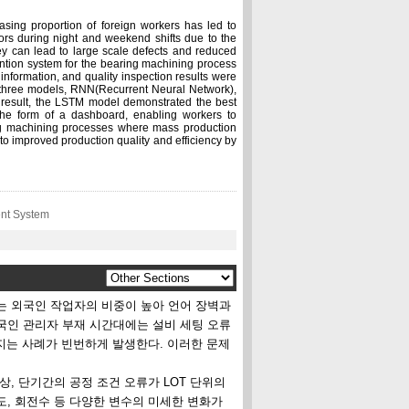
asing proportion of foreign workers has led to
rors during night and weekend shifts due to the
ey can lead to large scale defects and reduced
ention system for the bearing machining process
nformation, and quality inspection results were
of three models, RNN(Recurrent Neural Network),
esult, the LSTM model demonstrated the best
 the form of a dashboard, enabling workers to
ing machining processes where mass production
te to improved production quality and efficiency by
nt System
는 외국인 작업자의 비중이 높아 언어 장벽과
국인 관리자 부재 시간대에는 설비 세팅 오류
어지는 사례가 빈번하게 발생한다. 이러한 문제
, 단기간의 공정 조건 오류가 LOT 단위의
도, 회전수 등 다양한 변수의 미세한 변화가