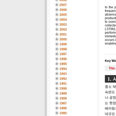
2008
2007
In the 
2006
frequen
absence
2005
product
2004
to over
2003
collect
LSTM(Lo
2002
perform
2001
immedia
2000
occurs i
enablin
1999
1998
1997
1996
Key Wo
1995
This
1994
1993
1. 
1992
1991
중소 
1990
숙련도
1989
나 공정
1988
는 현장
1987
1986
베어링과
1985
대규모 