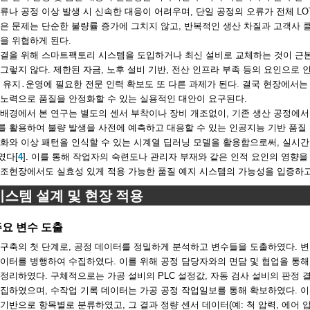
류나 공정 이상 발생 시 신속한 대응이 어려우며, 단일 공정의 오류가 전체 LO
은 문제는 단순한 불량률 증가에 그치지 않고, 반복적인 생산 차질과 고객사
을 위협하게 된다.
해결을 위해 스마트팩토리 시스템을 도입하거나 최신 설비로 교체하는 것이 근본
그렇지 않다. 제한된 자금, 노후 설비 기반, 전산 인프라 부족 등의 요인으로 
 유지․운영에 필요한 전문 인력 확보도 또 다른 과제가 된다. 결국 현장에서
 노력으로 품질을 안정화할 수 있는 실용적인 대안이 요구된다.
배경에서 본 연구는 별도의 센서 부착이나 장비 개조없이, 기존 생산 공정에서
 활용하여 불량 발생을 사전에 예측하고 대응할 수 있는 인공지능 기반 품질 
화와 이상 패턴을 인식할 수 있는 시계열 딥러닝 모델을 활용함으로써, 실시
였다[
4
]. 이를 통해 작업자의 숙련도나 관리자 부재와 같은 인적 요인의 영향을
제조현장에서도 실효성 있게 적용 가능한 품질 예지 시스템의 가능성을 입증하고
 시스템 설계 및 현장 적용
 주요 변수 도출
구축의 첫 단계로, 공정 데이터를 정밀하게 분석하고 변수들을 도출하였다. 변
이터를 병행하여 수집하였다. 이를 위해 공정 담당자와의 면담 및 협업을 통
정리하였다. 구체적으로는 가공 설비의 PLC 설정값, 자동 검사 설비의 판정 결과
수집하였으며, 수작업 기록 데이터는 가공 공정 작업일보를 통해 확보하였다. 
기반으로 항목별로 분류하였고, 그 결과 정량 센서 데이터(예: 척 압력, 에어 압력