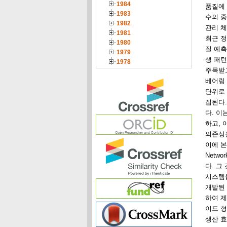
1984
품질에 
1983
수의 중
1982
관리 체
1981
최근 정
1980
질 예측
1979
생 패턴
1978
주목받고
베어링 
단위로 
집된다.
다. 이
하고, 
의존성
이에 본
Netwo
다. 그
시스템을
개발된
하여 제
이드 형
생산 효