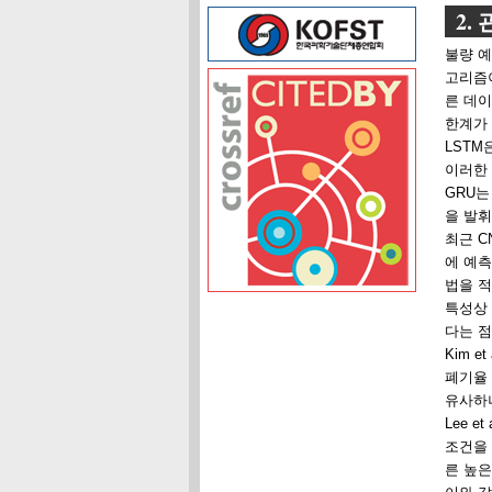
2.
불량 예
고리즘
른 데이
한계가 
LSTM
이러한 
GRU는
을 발휘
최근 C
에 예측
법을 적
특성상 
다는 점
Kim et 
폐기율 
유사하나
Lee et a
조건을 
른 높은