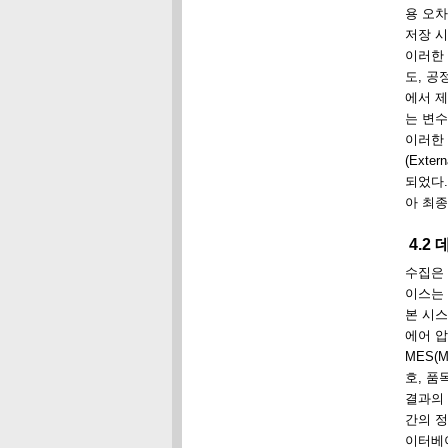
용 오차
저장 시
이러한 
도, 공
에서 제
는 변수
이러한 기
(Ext
되었다.
아 최종
4.2
수집은 O
이스는 
본 시스
에어 압
MES(
호, 품
결과의 
간의 정
이터베이