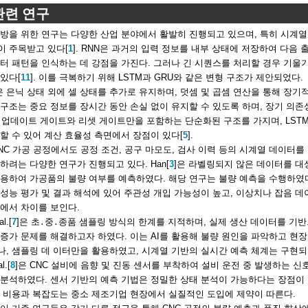
 관련 연구
방을 위한 연구는 다양한 산업 분야에서 활발히 진행되고 있으며, 특히 시계열 
이 주목받고 있다[
1
]. RNN은 과거의 입력 정보를 내부 상태에 저장하여 다음 
터 패턴을 인식하는 데 강점을 가진다. 그러나 긴 시퀀스를 처리할 경우 기울
있다[
11
]. 이를 극복하기 위해 LSTM과 GRU와 같은 변형 구조가 제안되었다.
은 은닉 상태 외에 셀 상태를 추가로 유지하며, 덧셈 및 곱셈 연산을 통해 장
구조는 중요 정보를 장시간 동안 손실 없이 유지할 수 있도록 하며, 장기 의
 업데이트 게이트와 리셋 게이트만을 포함하는 단순화된 구조를 가지며, LST
할 수 있어 계산 효율성 측면에서 장점이 있다[
5
].
NC 가공 공정에서도 공정 조건, 공구 마모도, 검사 이력 등의 시계열 데이터
하려는 다양한 연구가 진행되고 있다. Han[
3
]은 라벨링되지 않은 데이터를 대
용하여 가공품의 불량 여부를 예측하였다. 해당 연구는 불량 예측을 수행하였
성능 평가 및 결과 해석에 있어 주관성 개입 가능성이 높고, 이상치나 잡음 
에서 차이를 보인다.
al.[
7
]은 초․중․종품 샘플링 방식의 한계를 지적하며, 실제 생산 데이터를 기반
증가 문제를 해결하고자 하였다. 이는 AI를 활용해 불량 원인을 파악하고 현
, 샘플링 데 이터만을 활용하였고, 시계열 기반의 실시간 예측 체계는 구현되
l.[
8
]은 CNC 설비에 음향 및 진동 센서를 부착하여 설비 운전 중 발생하는 신
분석하였다. 센서 기반의 예측 기법은 정밀한 상태 분석이 가능하다는 장점이 
 비용과 복잡도는 중소 제조기업 현장에서 실질적인 도입에 제약이 따른다.