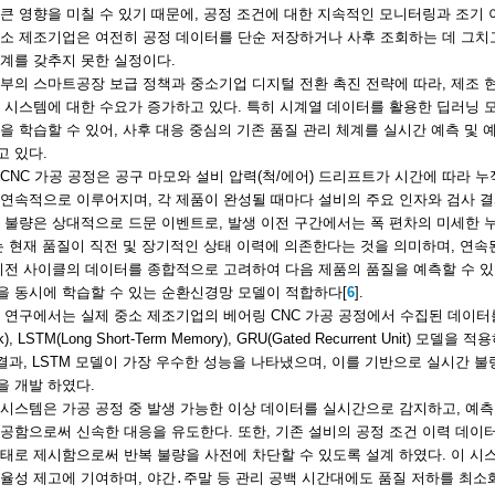
큰 영향을 미칠 수 있기 때문에, 공정 조건에 대한 지속적인 모니터링과 조기
소 제조기업은 여전히 공정 데이터를 단순 저장하거나 사후 조회하는 데 그치고
계를 갖추지 못한 실정이다.
부의 스마트공장 보급 정책과 중소기업 디지털 전환 촉진 전략에 따라, 제조 
 시스템에 대한 수요가 증가하고 있다. 특히 시계열 데이터를 활용한 딥러닝 
을 학습할 수 있어, 사후 대응 중심의 기존 품질 관리 체계를 실시간 예측 및
 있다.
CNC 가공 공정은 공구 마모와 설비 압력(척/에어) 드리프트가 시간에 따라 
연속적으로 이루어지며, 각 제품이 완성될 때마다 설비의 주요 인자와 검사 결과
 불량은 상대적으로 드문 이벤트로, 발생 이전 구간에서는 폭 편차의 미세한 
는 현재 품질이 직전 및 장기적인 상태 이력에 의존한다는 것을 의미하며, 연
이전 사이클의 데이터를 종합적으로 고려하여 다음 제품의 품질을 예측할 수 있
을 동시에 학습할 수 있는 순환신경망 모델이 적합하다[
6
].
 연구에서는 실제 중소 제조기업의 베어링 CNC 가공 공정에서 수집된 데이터를 바탕으로
rk), LSTM(Long Short-Term Memory), GRU(Gated Recurrent Un
 결과, LSTM 모델이 가장 우수한 성능을 나타냈으며, 이를 기반으로 실시간 
 개발 하였다.
 시스템은 가공 공정 중 발생 가능한 이상 데이터를 실시간으로 감지하고, 예
공함으로써 신속한 대응을 유도한다. 또한, 기존 설비의 공정 조건 이력 데이
태로 제시함으로써 반복 불량을 사전에 차단할 수 있도록 설계 하였다. 이 시스
율성 제고에 기여하며, 야간․주말 등 관리 공백 시간대에도 품질 저하를 최소