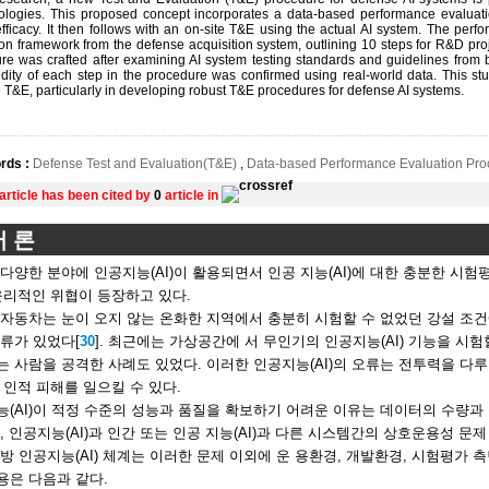
logies. This proposed concept incorporates a data-based performance evaluati
fficacy. It then follows with an on-site T&E using the actual AI system. The per
on framework from the defense acquisition system, outlining 10 steps for R&D proj
re was crafted after examining AI system testing standards and guidelines from bo
idity of each step in the procedure was confirmed using real-world data. This stud
 T&E, particularly in developing robust T&E procedures for defense AI systems.
rds :
Defense Test and Evaluation(T&E)
,
Data-based Performance Evaluation Pr
 article has been cited by
0
article in
서 론
다양한 분야에 인공지능(AI)이 활용되면서 인공 지능(AI)에 대한 충분한 시험
윤리적인 위협이 등장하고 있다.
 자동차는 눈이 오지 않는 온화한 지역에서 충분히 시험할 수 없었던 강설 조
류가 있었다[
30
]. 최근에는 가상공간에 서 무인기의 인공지능(AI) 기능을 시험
 사람을 공격한 사례도 있었다. 이러한 인공지능(AI)의 오류는 전투력을 다
인적 피해를 일으킬 수 있다.
(AI)이 적정 수준의 성능과 품질을 확보하기 어려운 이유는 데이터의 수량과 
, 인공지능(AI)과 인간 또는 인공 지능(AI)과 다른 시스템간의 상호운용성 문제 
방 인공지능(AI) 체계는 이러한 문제 이외에 운 용환경, 개발환경, 시험평가
용은 다음과 같다.