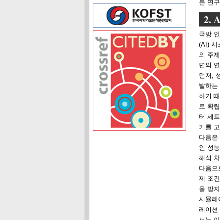
본 연
2.
국방 인
(AI)
의 주제
면의 연
먼저, 
발하는 
하기 때
로 확립
터 세트
기를 고
다음은 
인 성능
해석 차
다음으로
제 조건
을 방지
시뮬레
레이션 
서는 이