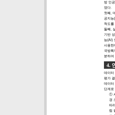
방 인공
였다.
첫째, 
공지능(
척도를
둘째, 
기반 성
능(AI)
사용한
국방획
분하여
4.
데이터 
평가 결
데이터 
단계로 
① 
경 
따라
럼 