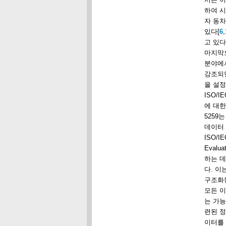
하여 시
자 동차
있다[
6
,
고 있다
마지막으
분야에서
강조되면
을 설정
ISO/
에 대한
5259
데이터
ISO/I
Eval
하는 데
다. 이
구조화된
모든 
는 가
련된 
이터를 