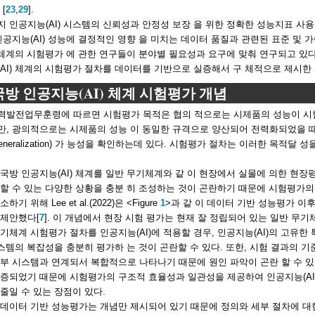
[
23
,
29
].
 인공지능(AI) 시스템의 신뢰성과 안정성 보장 을 위한 정확한 성능지표 사용
인공지능(AI) 성능에 결정적인 영향 을 미치는 데이터 품질과 관련된 표준 및
) 체계의 시험평가 에 관한 연구들이 분야별 필요성과 요구에 맞춰 연구되고 있
AI) 체계의 시험평가 절차를 데이터를 기반으로 실증해서 구 체적으로 제시한
 국방 인공지능(AI) 체계 시험평가 개념
력발전업무훈령에 따르면 시험평가 목적은 협의 적으로는 시제품의 성능이 시
, 광의적으로는 시제품의 성능 이 동일한 규격으로 양산되어 전력화되었을 때
eneralization) 가 능성을 확인하는데 있다. 시험평가 절차는 이러한 목적달
국방 인공지능(AI) 체계를 일반 무기체계와 같 이 현장에서 실물에 의한 현장평
할 수 있는 다양한 상황을 충분 히 조성하는 것이 곤란하기 때문에 시험평가의
하기 위해 Lee et al.(2022)은 <Figure
1
>과 같 이 데이터 기반 성능평가 이
 제안했다[
7
]. 이 개념에서 현장 시험 평가는 현재 잘 정립되어 있는 일반 무기
기체계 시험평가 절차를 인공지능(AI)에 적용할 경우, 인공지능(AI)의 고유한
 시스템의 복잡성을 충분히 평가하 는 것이 곤란할 수 있다. 또한, 시험 결과의 기
부 시스템과 연계되서 복합적으로 나타나기 때문에 원인 파악이 곤란 할 수 있다
증되었기 때문에 시험평가의 구조적 효율성과 일관성을 제공하여 인공지능(AI
줄일 수 있는 장점이 있다.
데이터 기반 성능평가는 개념만 제시되어 있기 때문에 정의와 세부 절차에 대