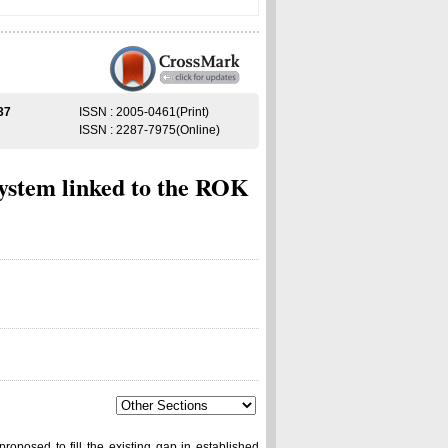
37
ISSN : 2005-0461(Print)
ISSN : 2287-7975(Online)
System linked to the ROK
roposed to fill the existing gap in established