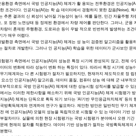
운용환경 측면에서 국방 인공지능(AI) 체계가 활 용되는 전투환경은 인공지능(A
한 조건이다. 인공지능(AI)는 학 습 데이터에서 경험하지 못한 잡음(Noise), 특이
 추론 결과의 신 뢰성이 낮아질 가능성이 높다. 예를 들면, 민간 자율주행 차량
호, 포 장된 노면상태 등 정제된 환경에서 차량 제어를 판단한다. 그러나, 군용 
 차량이 혼재된 주행환경, 도로파손 등이 우발 적으로 빈번하게 발생하는 조건
기가 매우 어렵다.
개발환경 측면에서 국방 인공지능(AI) 체계는 성 능이 검증된 알고리즘을 활
 절차로 개발한다. 그러나 인 공지능(AI) 학습을 위한 데이터가 군사보안 
시험평가 측면에서 인공지능(AI)의 성능은 특정 시기에 완성되지 않고, 전체 수명주기(To
이터의 변화에 따라 성능이 변화 하는 특징이 있다. 따라서 특정 시기에 성능
무기체계와는 다 른 시험평가 절차가 필요하지만, 현재까지 제도적으로 정 립된 
 요소인 인공지능(AI) 알고리즘, 데이터 품질, 컴퓨터 성능 에 대해 군 내부
 외부적으로도 국방 인공지능(AI) 체계에 대한 성능시험 성적서를 발급할 수 있
에서는 이러한 제한사항을 해소하기 위해 국방 인공지능(AI) 체계 시험평가 
지능(AI) 체계는 단독으로 획득 되기 보다는 ‘AI기반 무인응급처치체계’ 등
 국방획득체계와 연계하여 연구가 필요하다. 제안한 방안은 일반적인 무기 체계
전 에 인공지능(AI) 모델의 성능을 독립적으로 시험할 수 있 는 데이터 기반 
부절차이다. 실물에 의한 현장 시험평가는 국방 시험평가 분야에서 오랜 기간
때문에 현재의 절차를 적용한다. 데이터 기반 성능평가 절차는 국방획득체계의
분했다.