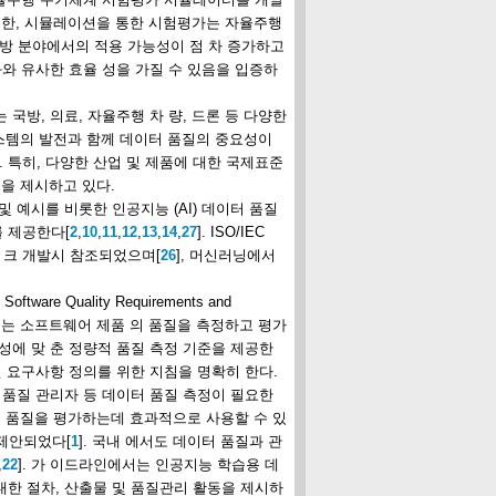
 또한, 시뮬레이션을 통한 시험평가는 자율주행
국방 분야에서의 적용 가능성이 점 차 증가하고
과와 유사한 효율 성을 가질 수 있음을 입증하
 국방, 의료, 자율주행 차 량, 드론 등 다양한
 시스템의 발전과 함께 데이터 품질의 중요성이
 특히, 다양한 산업 및 제품에 대한 국제표준
기준을 제시하고 있다.
 및 예시를 비롯한 인공지능 (AI) 데이터 품질
를 제공한다[
2
,
10
,
11
,
12
,
13
,
14
,
27
]. ISO/IEC
레임워 크 개발시 참조되었으며[
26
], 머신러닝에서
e Quality Requirements and
 시리즈는 소프트웨어 제품 의 품질을 측정하고 평가
특성에 맞 춘 정량적 품질 측정 기준을 제공한
질 요구사항 정의를 위한 지침을 명확히 한다.
, 품질 관리자 등 데이터 품질 측정이 필요한
트의 품질을 평가하는데 효과적으로 사용할 수 있
 제안되었다[
1
]. 국내 에서도 데이터 품질과 관
,
22
]. 가 이드라인에서는 인공지능 학습용 데
대한 절차, 산출물 및 품질관리 활동을 제시하