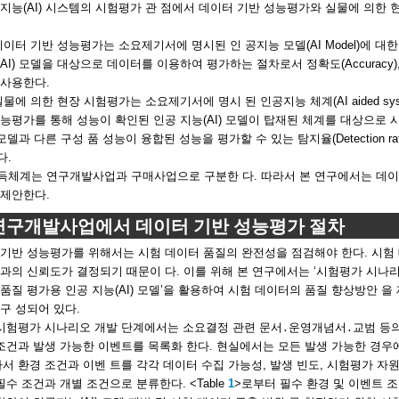
지능(AI) 시스템의 시험평가 관 점에서 데이터 기반 성능평가와 실물에 의한 
데이터 기반 성능평가는 소요제기서에 명시된 인 공지능 모델(AI Model)에 대
AI) 모델을 대상으로 데이터를 이용하여 평가하는 절차로서 정확도(Accuracy), 재
 사용한다.
실물에 의한 현장 시험평가는 소요제기서에 명시 된 인공지능 체계(AI aided sy
능평가를 통해 성능이 확인된 인공 지능(AI) 모델이 탑재된 체계를 대상으로
 모델과 다른 구성 품 성능이 융합된 성능을 평가할 수 있는 탐지율(Detection rate),
다.
득체계는 연구개발사업과 구매사업으로 구분한 다. 따라서 본 연구에서는 데이터
 제안한다.
 연구개발사업에서 데이터 기반 성능평가 절차
기반 성능평가를 위해서는 시험 데이터 품질의 완전성을 점검해야 한다. 시험 데
과의 신뢰도가 결정되기 때문이 다. 이를 위해 본 연구에서는 ‘시험평가 시나리오
품질 평가용 인공 지능(AI) 모델’을 활용하여 시험 데이터의 품질 향상방안 을 제
구 성되어 있다.
시험평가 시나리오 개발 단계에서는 소요결정 관련 문서․운영개념서․교범 등의
조건과 발생 가능한 이벤트를 목록화 한다. 현실에서는 모든 발생 가능한 경우에
서 환경 조건과 이벤 트를 각각 데이터 수집 가능성, 발생 빈도, 시험평가 자원 
필수 조건과 개별 조건으로 분류한다. <Table
1
>로부터 필수 환경 및 이벤트 조건에