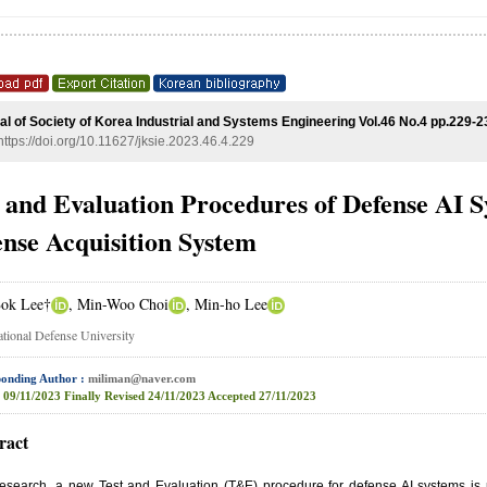
al of Society of Korea Industrial and Systems Engineering Vol.46 No.4 pp.229-2
https://doi.org/10.11627/jksie.2023.46.4.229
 and Evaluation Procedures of Defense AI 
nse Acquisition System
ok Lee†
, Min-Woo Choi
, Min-ho Lee
tional Defense University
onding Author :
miliman@naver.com
09/11/2023
Finally Revised
24/11/2023
Accepted
27/11/2023
ract
 research, a new Test and Evaluation (T&E) procedure for defense AI systems is p