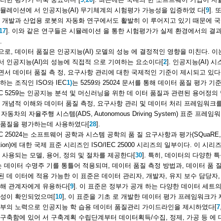
뮬레이션에 서 인공지능(AI) 무기체계의 시험평가 가능성을 입증하였 다[
9
].
 개발과 산업용 로봇의 자동화 연구에서도 활발히 이 루어지고 있기 때문에 
17
]. 이와 같은 연구들은 시뮬레이션 을 통한 시험평가가 실제 환경에서의 결
.
로, 데이터 품질은 인공지능(AI) 모델의 성능 에 결정적인 영향을 미친다. 이는
 인공지능(AI)의 성능에 직접적 으로 기여하는 요소이다[
2
]. 인공지능(AI)
서 데이터 품질 측 정, 요구사항 관리에 대한 국제적인 기준이 제시되고 있다.
하는 조직인 ISO와 IEC
1)
는 5259와 25024 문서를 통해 데이터 품질 평가 
IEC 5259는 인공지능 분석 및 머신러닝을 위한 데 이터 품질과 관련된 용어정의
 개념적 이해와 데이터 품질 측정, 요구사항 관리 및 데이터 처리 프레임워크
는 자동차의 자율주행 시스템(ADS, Autonomous Driving System) 표준 프
 품질을 평가하는데 사용하였다[
28
].
EC 25024는 소프트웨어 공학과 시스템 공학의 품 질 요구사항과 평가(SQuaRE, Softwar
uation)에 대한 국제 표준 시리즈인 ISO/IEC 25000 시리즈의 일부이다. 이
 사용되는 모델, 용어, 정의 및 절차를 제공한다[
30
]. 특히, 데이터의 다양한 
는 데이터 수명주 기를 통틀어 적용되며, 데이터 품질 측정 방법과, 데이터 품 
 데 이터에 적용 가능한 이 표준은 데이터 관리자, 개발자, 유지 보수 담당자
이해 관계자에게 유용하다[
9
]. 이 표준은 정부가 공개 하는 다양한 데이터 세
능성이 확인되었으며[
10
], 이 표준을 기초 로 개발한 데이터 평가 프레임워크가
정부의 노력으로 인공지능 학 습용 데이터 품질관리 가이드라인을 제시하였다[
7
구축함에 있어 서 구축계획 수립단계부터 데이터획득/수집, 정제, 가공 등 에 