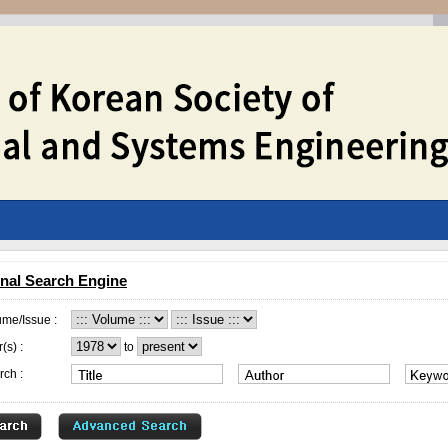
nal Search Engine
ume/Issue :
(s) :
to
rch :