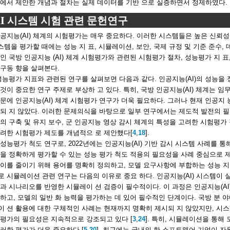
구에서 제안한 개념과 절차는 실제 데이터를 기반 으로 실증하면서 정제하였다.
 AI 시스템 시험 관련 문헌연구
공지능(AI) 체계의 시험평가는 매우 중요하다. 이러한 시스템들은 높은 신뢰성
 시스템을 평가할 때에는 성능 지 표, 시뮬레이션, 보안, 국제 규정 및 기준 준수,
인 국방 인공지능 (AI) 체계 시험평가와 관련된 시험평가 절차, 성능평가 지 
구동 향을 살펴본다.
성능평가 지표와 관련된 연구를 살펴보면 다음과 같다. 인공지능(AI)의 성능을
것이 중요한 연구 주제로 부상하 고 있다. 특히, 국방 인공지능(AI) 체계는 
문에 인공지능(AI) 체계 시험평가 연구가 더욱 필요하다. 그러나 현재 인공지 
되 지 않았다. 이러한 문제의식을 바탕으로 일부 연구에서는 제도적 발전의 필
의 구축 및 유지 보수, 군 인공지능 영상 감시 체계의 특성을 고려한 시험평
려한 시험평가 제도를 개념적으 로 제안했다[
4
,
18
].
성능평가 척도 연구로, 2022년에는 인공지능(AI) 기반 감시 시스템 사례를 통
을 정확하게 평가할 수 있는 성능 평가 척도 적용의 필요성을 사례 중심으로 
이를 줄이기 위해 용어를 명확히 정의하고, 모델 요구사항에 부합하는 성능 지
 시뮬레이션 관련 연구는 다음의 이유로 중요 하다. 인공지능(AI) 시스템이 
과 시나리오를 반영한 시뮬레이 션 검증이 필수적이다. 이 과정은 인공지능(AI
하고, 모델의 일반 화 능력을 평가하는 데 있어 필수적인 단계이다. 국방 분 
이 션 활용에 대한 구체적인 사례는 현재까지 명확히 제시되 지 않았지만, 시
평가의 필요성은 지속적으로 강조되고 있다 [
3
,
24
]. 특히, 시뮬레이션을 통해
러한 평가가 더욱 중요하다 [
5
,
20
]. 최근에는 국내의 한 소프트웨어 기업이 