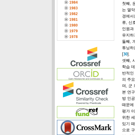
1984
첫째, 
1983
는 열악
1982
경에서는
1981
류, 신
1980
인원과
1979
유지하
1978
둘째, 
튜닝하는
[
30
].
셋째, 
학습 데
반적인 
의 주요
며, 군
본 연구
방 인공
때문에
평가 이
위한 세
있기 
으로 구