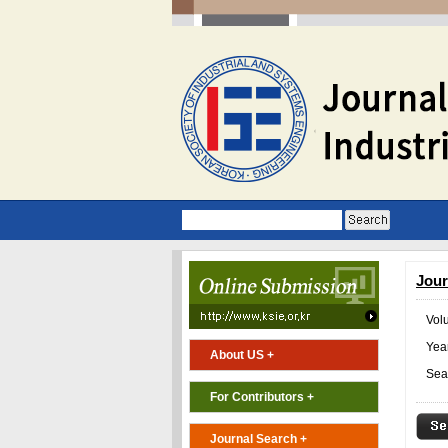
Jour
Vol
Year
About US +
Sea
For Contributors +
Journal Search +