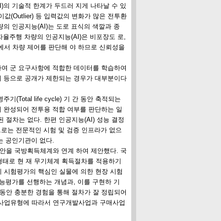
I)의 기술적 한계가 두드러 지게 나타날 수 있
값(Outlier) 등 입력값의 변화가 많은 전투환
의 인공지능(AI)는 도로 표식의 색깔과 종
자율주행 차량의 인공지능(AI)은 비포장도 로,
에서 차량 제어를 판단해 야 하므로 신뢰성을
용하여 군 요구사항에 적합한 데이터를 학습하여
문제 등으로 공개가 제한되는 경우가 대부분이다
tal life cycle) 기 간 동안 축적되는
이 완성되어 전투용 적합 여부를 판단하는 일
절차는 없다. 한편 인공지능(AI) 성능 결정
적으로는 전문적인 시험 및 검증 인프라가 없으
는 공인기관이 없다.
방안을 국방획득체계와 연계 하여 제안했다. 국
의 형태로 현 재 무기체계 획득절차를 적용하기
 시험평가의 핵심인 실물에 의한 현장 시험
성능평가를 선행하는 개념과, 이를 구현하 기
 동안 충분한 경험을 통해 절차가 잘 정립되어
 사업유형에 따라서 연구개발사업과 구매사업