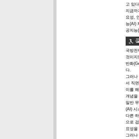
고 있다 
지금까지
요성, 
능(AI
공지능(
3.
국방전
것이지만
반화(G
다.
그러나 
서 직면
이를 해소
개념을
일반 무
(AI)
다른 하
으로 검
요성을 
그러나 