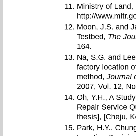
Ministry of Land,
http://www.mltr.go
Moon, J.S. and J
Testbed,
The Jou
164.
Na, S.G. and Lee,
factory location
method,
Journal 
2007, Vol. 12, No.
Oh, Y.H., A Stud
Repair Service Qu
thesis], [Cheju, 
Park, H.Y., Chung