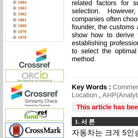
related factors for
1984
1983
selection. However
1982
companies often choos
1981
founder, the customs a
1980
1979
show how to derive t
1978
establishing profess
to select the optima
method.
Key Words :
Commerc
Location
,
AHP(Analyti
This article has be
1. 서 론
자동차는 크게 5인