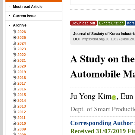
Most read Article
Current Issue
Archive
2026
Journal of Society of Korea Industr
2025
DOI :
https://doi.org/10.11627/jkise.2
2024
2023
A Study on the
2022
2021
2020
Automobile M
2019
2018
2017
2016
Ju-Yong Kim
, Eun
2015
2014
Dept. of Smart Product
2013
2012
2011
Corresponding Author 
2010
2009
Received
31/07/2019
Fi