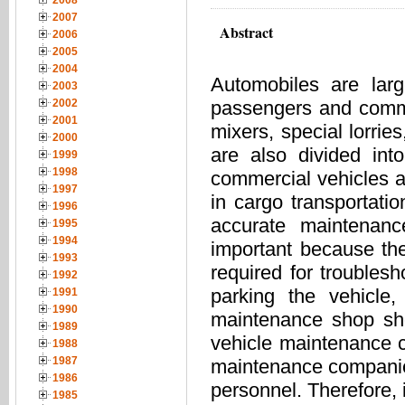
2008
2007
Abstract
2006
2005
2004
Automobiles are larg
2003
2002
passengers and comme
2001
mixers, special lorri
2000
are also divided in
1999
1998
commercial vehicles ar
1997
in cargo transportatio
1996
accurate maintenanc
1995
1994
important because the
1993
required for troublesh
1992
parking the vehicle
1991
1990
maintenance shop sho
1989
vehicle maintenance c
1988
1987
maintenance companies,
1986
personnel. Therefore, 
1985