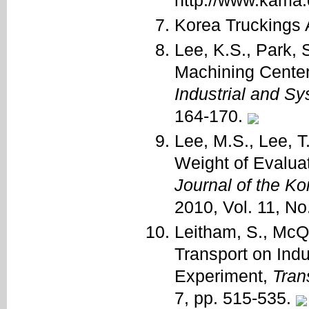
http://www.kama.o
Korea Truckings A
Lee, K.S., Park, S
Machining Cente
Industrial and S
164-170.
Lee, M.S., Lee, T
Weight of Evalua
Journal of the Ko
2010, Vol. 11, No
Leitham, S., McQu
Transport on Indu
Experiment,
Tran
7, pp. 515-535.