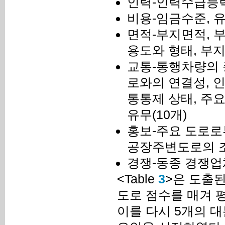
인력-인력수급능력
비용-임금수준, 유
면적-부지면적, 
용도와 형태, 부지
교통-통행차량의 
로와의 연결성, 
통통제 상태, 주요
유무(10개)
홍보-주요 도로로
공장주변도로의 조
경쟁-동종 경쟁업체
<Table
3
>은 도출된
도로 점수를 매겨 평
이를 다시 5개의 대