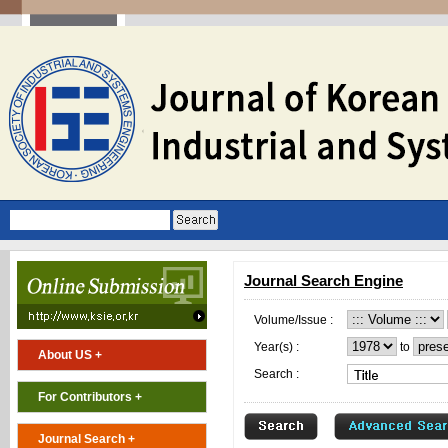
Journal Search Engine
Volume/Issue :
Year(s) :
to
About US +
Search :
For Contributors +
Journal Search +