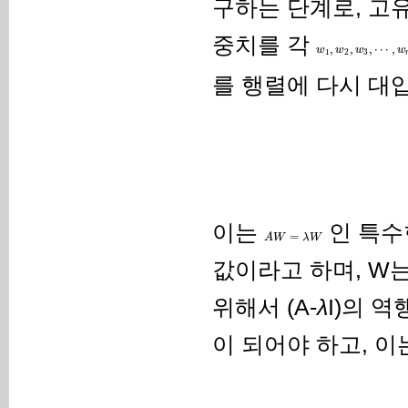
구하는 단계로, 고유치
중치를 각
,
,
,
⋯
,
w
w
w
w
1
2
3
를 행렬에 다시 대
이는
인 특수
=
A
W
λ
W
값이라고 하며, W
위해서 (A-
λ
I)의 
이 되어야 하고, 이