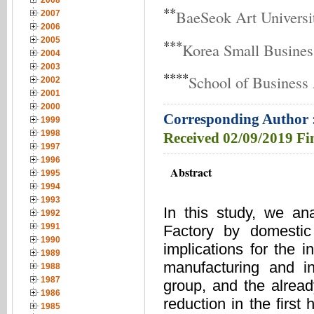
2008
**
BaeSeok Art Universi
2007
2006
2005
***
Korea Small Business
2004
2003
****
School of Business 
2002
2001
2000
Corresponding Author 
1999
1998
Received
02/09/2019
Fi
1997
1996
Abstract
1995
1994
1993
In this study, we ana
1992
1991
Factory by domesti
1990
implications for the i
1989
manufacturing and in
1988
1987
group, and the alread
1986
reduction in the first
1985