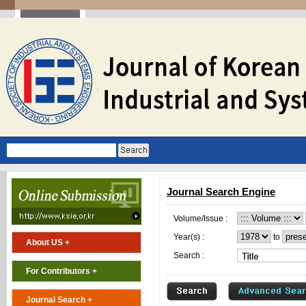
Journal Search Engine
Volume/Issue :
Year(s) :
to
About US +
Search :
For Contributors +
Journal Search +