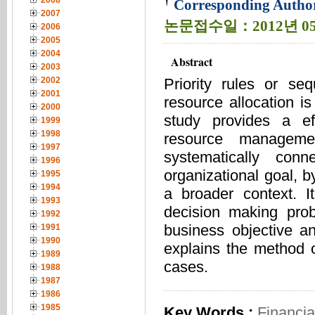
†
2008
Corresponding Auth
2007
논문접수일：2012년 05
2006
2005
2004
Abstract
2003
Priority rules or se
2002
2001
resource allocation i
2000
study provides a ef
1999
1998
resource manageme
1997
systematically conn
1996
organizational goal, by
1995
1994
a broader context. I
1993
decision making pro
1992
business objective an
1991
1990
explains the method 
1989
cases.
1988
1987
1986
1985
Key Words :
Financia