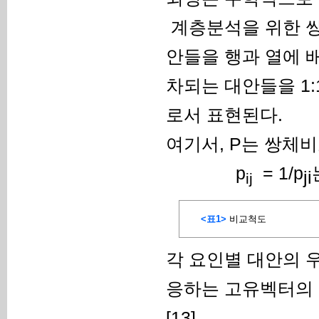
계층분석을 위한 쌍체비
안들을 행과 열에 배
차되는 대안들을 1
로서 표현된다.
여기서, P는 쌍체
p
= 1/p
ji
ij
<표1>
비교척도
각 요인별 대안의 
응하는 고유벡터의
[13].