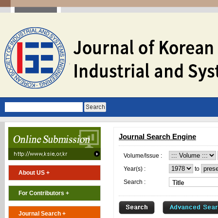
Journal Search Engine
Volume/Issue :
Year(s) :
to
About US +
Search :
For Contributors +
Journal Search +