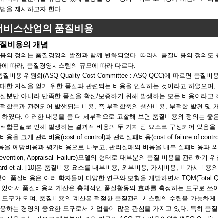
법을 제시하고자 한다.
 서비스산업의 품질비용
 품질비용의 개념
용의 정의는 품질경영의 발전과 함께 변화되었다. 따라서 품질비용의 정의도 품
가에 따라, 품질경영시스템의 규모에 따라 다르다.
품질비용 위원회(ASQ Quality Cost Committee : ASQ QCC)에 따르
대한 지식을 얻기 위한 품질과 관련되는 비용을 인식하는 것이라고 하였으며, I
실뿐만 아니라 만족한 품질을 확신/보증하기 위해 발생하는 모든 비용이라고 하고 있다[9,
 적합품과 관련되어 발생되는 비용, 즉 부적합품의 생산비용, 부적합 발견 및
 하였다. 이러한 내용을 좀 더 세부적으로 고찰해 보면 품질비용의 정의는 좋
적합품질로 인해 발생하는 결과적 비용의 두 가지 큰 요소로 구성되어 있음을 알 수 
용을 크게 관리비용(cost of control)과 관리실패비용(cost of failure of
용을 예방비용과 평가비용으로 나누고, 관리실패의 비용을 내부 실패비용과 외
revention, Appraisal, Failure)모델의 형태로 대부분의 품질 비용을 관리하
gaard et al. [10]은 품질비용 요소를 내부비용, 외부비용, 가시비용, 비가시비
이 품질비용은 여러 학자들이 다양한 연구와 모형을 개발하면서 TQM(Total Quali
에 있어서 품질비용의 계산은 총체적인 품질활동의 효과를 측정하는 도구로 쓰
 도구가 되며, 품질비용의 계산은 적절한 품질관리 시스템의 수립을 가능하게 
응하는 경영의 중요한 도구로서 기업들이 많은 관심을 가지고 있다. 특히 품