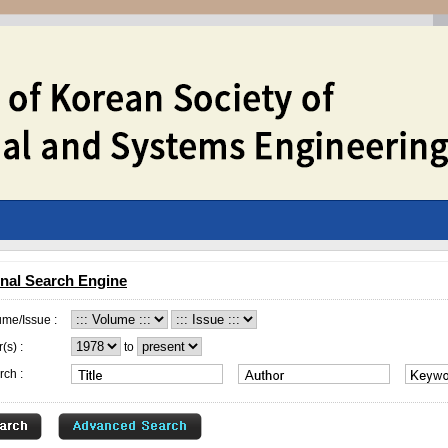
nal Search Engine
ume/Issue :
(s) :
to
rch :