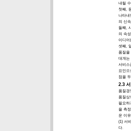
내릴 수
첫째, 
나타내면
의 신속
둘째, 
의 속
이디어를
셋째,
품질을
대개는
서비스
요인으
점을 두
2.3
품질경
품질상
필요하
을 측
운 이유
(1)
다.