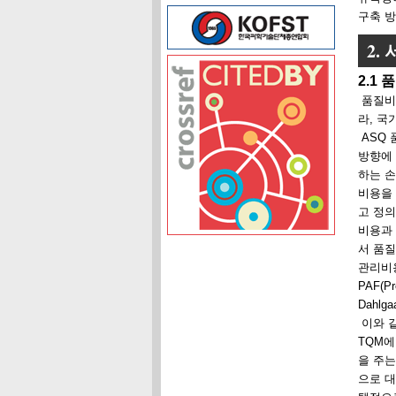
구축 방
2.
2.1
품질비
라, 국
ASQ 
방향에 
하는 손
비용을
고 정의
비용과 
서 품질비
관리비
PAF(P
Dahl
이와 같
TQM
을 주는
으로 대