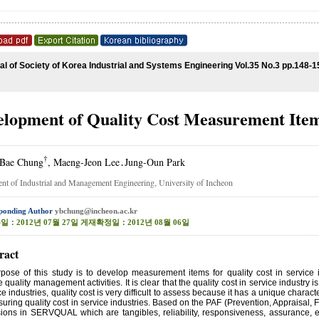
al of Society of Korea Industrial and Systems Engineering Vol.35 No.3 pp.148-1
elopment of Quality Cost Measurement Items
†
Bae Chung
, Maeng-Jeon Lee․Jung-Oun Park
nt of Industrial and Management Engineering, University of Incheon
ponding Author
ybchung@incheon.ac.kr
：2012년 07월 27일 게재확정일：2012년 08월 06일
ract
pose of this study is to develop measurement items for quality cost in service i
 quality management activities. It is clear that the quality cost in service industry 
ce industries, quality cost is very difficult to assess because it has a unique chara
uring quality cost in service industries. Based on the PAF (Prevention, Appraisal, F
ons in SERVQUAL which are tangibles, reliability, responsiveness, assurance, e