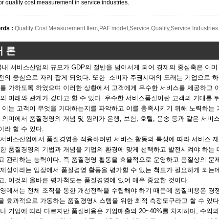
or quality cost measurement in service industries.
rds :
Quality Cost Measurement Item
,
PAF model
,
Service Quality
,
Service Industries
서 론
국내 서비스산업의 규모가 GDP의 절반을 넘어서게 되어 경제의 중심축은 이
전의 중심으로 자리 잡게 되었다. 또한 소비자 주권시대의 도래는 기업으로 
차를 가하도록 하였으며 이러한 상황에서 고객에게 우수한 서비스를 제공하고 이
의 미래와 관계가 깊다고 할 수 있다. 우수한 서비스품질이란 고객의 기대를 
, 이는 고객이 무엇을 기대하는지를 파악하고 이를 충족시키기 위해 노력하는 
의미에서 품질경영의 개념 및 원리가 은행, 보험, 호텔, 운송 등과 같은 서
라 할 수 있다.
 서비스산업에서 품질경영을 적용하려면 서비스 활동의 특성에 따라 서비스 제
한 품질경영의 기법과 개념을 기업의 환경에 맞게 선택하고 발전시켜야 하는 데
고 관리하는 능력이다. 즉 품질경영 활동을 효율적으로 운영하고 품질상의 문
경제성이라는 입장에서 품질경영 활동을 평가할 수 있는 척도가 필요하게 되는데
고, 이것의 올바른 평가척도는 품질경영에 있어 매우 중요한 것이다.
영에서는 전체 조직을 통한 개선전략을 수립해야 하기 때문에 품질비용은 경
을 효과적으로 가동하는 품질경영시스템을 위한 최적 측정도구라고 할 수 있다
 기업에 따라 다르지만 품질비용은 기업매출의 20~40%를 차지하며, 수익의 