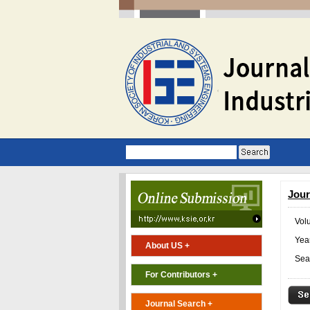
Jour
Vol
Year
About US +
Sea
For Contributors +
Journal Search +