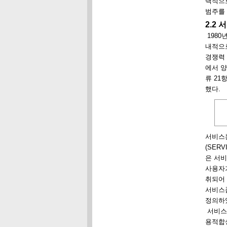
택적으로
범주를 
2.2
198
내적으
경쟁력
에서 양
류 21
했다.
서비스
(SER
은 서비
사용자
취되어
서비스
정의하였다
서비스품
용적합성