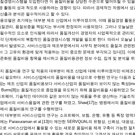
품질경영시스템을 도입한다면 이 품질비용을 상당한 수준으로 떨어뜨릴 수 있을
영 활동의 성과 척도로 사용하려는 경향이 있다. 따라서 경제적인 차원에서 성
산출과 분석은 필수적이라고 할 수 있다.
용모델은 초기에는 대부분 제조 산업에서 이루어졌으며, 이때 품질경영 활동은
 품질관리, 품질보증을 책임지는 부서에 한정되어 사용되었다. 그러나 오늘날은
 필수적인 요소로 인식됨에 따라서 품질개선이 경영자의 사업목적으로 관리되고
각 단계에서의 복합적인 품질경영시스템 개발을 필요로 한다. 따라서 오늘날 품
동에서 발생되고, 서비스산업과 제조부문에서의 사무직 분야에도 품질과 관련된
 그 고유의 환경에 맞게 적용하는 것이 중요한 문제로 부각되고 있다[1]. 이
준화된 품질비용 항목을 제시하고 품질비용관련 정보 수집, 집계 및 분석을 위한
지 품질비용 연구 및 적용의 대부분이 제조 산업에 대해 이루어졌지만 비제조
역시 필요하다. 서비스산업에서의 품질비용을 대상으로 수행된 연구는 다음과 같
r[6]는 제조 산업의 품질비용보다 서비스산업의 품질비용이 보이지 않는 특성(invisible
 Burns[8]는 품질개선으로 종업원을 유도하기 위해 품질비용을 사용하였고 Schrad
프트웨어, 기술적인 데이터와 같은 보이지 않는 제품을 주로 생산하는 기술조직
업에서의 서비스품질에 관한 연구를 하였고, Shaw[17]는 병원에서의 품질비용의 분석
텔에서 품질비용의 연구를 수행하였다.
이 대부분의 서비스산업의 연구는 소프트웨어, 보험, 은행, 유통 등 특정 영
에는 Parasuraman et al.[13]이 제안한 SERVQUAL의 유형성, 신뢰성, 
으로 서비스산업에서 활용할 수 있는 새로운 품질비용 체계 구축이 가능한 절
에 따라 설문지를 유연성 있게 활용할 경우 창의적이고 고객성과 개선의 기회