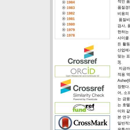
적인 
1984
품질경
1983
1982
비용의 
1981
품질비
1980
검사,
1979
헌하는
1978
사이클 
든 활
산업에서
맞는 표
3].
지금까
적용 
Ashe
장했다.
어, 소
는 금융
는 호
이와 같
본 연구
일반적
유특성